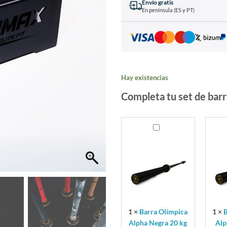
Envío gratis
En península (ES y PT)
Hay existencias
Completa tu set de barr
Barra
Barra
Olímpica
Olím
Alpha
Alph
Negra
Roja
20
15
kg
kg
1
×
Barra Olímpica
1
×
B
Alpha Negra 20 kg
Alp