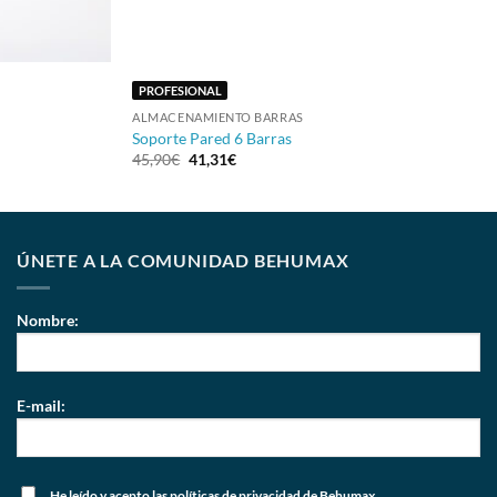
+
PROFESIONAL
ALMACENAMIENTO BARRAS
Soporte Pared 6 Barras
45,90
€
41,31
€
ÚNETE A LA COMUNIDAD BEHUMAX
Nombre:
E-mail:
He leído y acepto
las políticas de privacidad
de Behumax