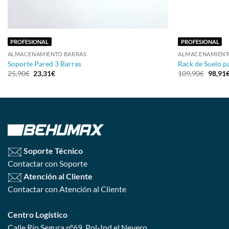
+
+
PROFESIONAL
PROFESIONAL
ALMACENAMIENTO BARRAS
ALMACENAMIENT
Soporte Pared 3 Barras
Rack de Suelo p
25,90
€
23,31
€
109,90
€
98,91
Soporte Técnico
Contactar con Soporte
Atención al Cliente
Contactar con Atención al Cliente
Centro Logístico
Calle Río Segura nº69, Pol-Ind el Nevero