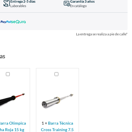
Entrega 2-5 días
Garantía 3 años
Laborables
En catálogo
La entrega se realiza a pie de calle*
as
Barra
pica
Técnica
a
Cross
Training
7.5
kg
arra Olímpica
1
×
Barra Técnica
ha Roja 15 kg
Cross Training 7.5