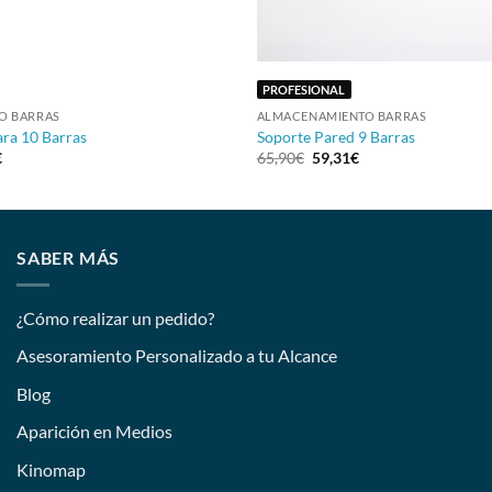
+
PROFESIONAL
O BARRAS
ALMACENAMIENTO BARRAS
ara 10 Barras
Soporte Pared 9 Barras
€
65,90
€
59,31
€
SABER MÁS
¿Cómo realizar un pedido?
Asesoramiento Personalizado a tu Alcance
Blog
Aparición en Medios
Kinomap