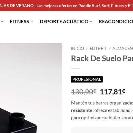
JAS DE VERANO | Las mejores ofertas en Paddle Surf, Surf, Fitness y Elit
FITNESS
DEPORTE ACUÁTICO
REACONDICI
INICIO
/
ELITE FIT
/
ALMACEN
Rack De Suelo Pa
PROFESIONAL
130,90
117,81
€
€
Mantén tus barras organizadas
resistente
, ofrece estabilidad
para optimizar cualquier zona