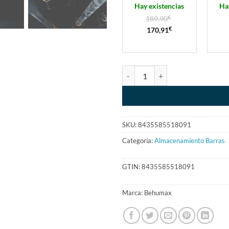
Hay existencias
Ha
189,90
€
170,91
€
SKU:
8435585518091
Categoría:
Almacenamiento Barras
GTIN:
8435585518091
Marca:
Behumax