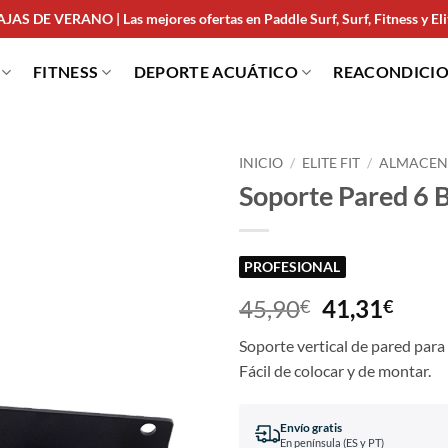
JAS DE VERANO | Las mejores ofertas en Paddle Surf, Surf, Fitness y Elit
FITNESS
DEPORTE ACUÁTICO
REACONDICI
INICIO
/
ELITE FIT
/
ALMACEN
Soporte Pared 6 
PROFESIONAL
45,90
41,31
€
€
Soporte vertical de pared para
Fácil de colocar y de montar.
Envío gratis
En península (ES y PT)