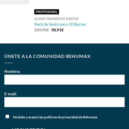
PROFESIONAL
ALMACENAMIENTO BARRAS
Rack de Suelo para 10 Barras
109,90
€
98,91
€
ÚNETE A LA COMUNIDAD BEHUMAX
Nombre:
E-mail:
He leído y acepto
las políticas de privacidad
de Behumax