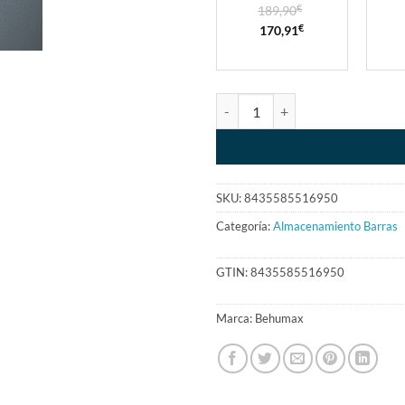
189,90
€
170,91
€
SKU:
8435585516950
Categoría:
Almacenamiento Barras
GTIN:
8435585516950
Marca:
Behumax