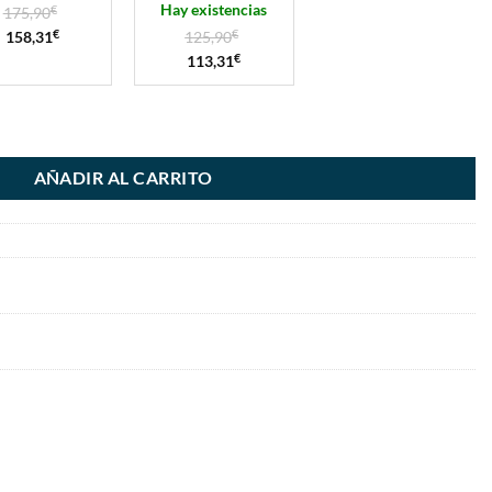
Hay existencias
175,90
€
158,31
€
125,90
€
113,31
€
AÑADIR AL CARRITO