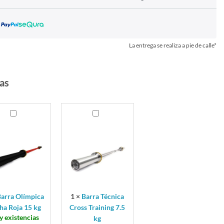
La entrega se realiza a pie de calle*
as
Barra
pica
Técnica
a
Cross
Training
7.5
kg
arra Olímpica
1
×
Barra Técnica
ha Roja 15 kg
Cross Training 7.5
y existencias
kg