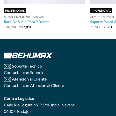
PROFESIONAL
PROFESIONAL
ALMACENAMIENTO BARRAS
ALMACENAMIENT
Rack De Suelo Para 9 Barras
Soporte Pared 3
130,90
€
117,81
€
25,90
€
23,31
€
Soporte Técnico
Contactar con Soporte
Atención al Cliente
Contactar con Atención al Cliente
Centro Logístico
Calle Río Segura nº69, Pol-Ind el Nevero
06007, Badajoz