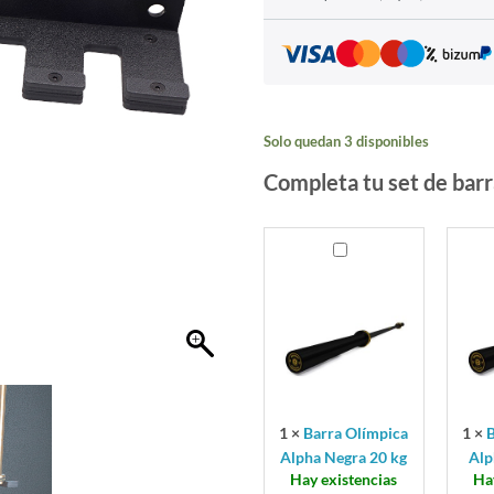
Solo quedan 3 disponibles
Completa tu set de barr
Barra
Barra
Olímpica
Olím
Alpha
Alph
Negra
Roja
20
15
kg
kg
1
×
Barra Olímpica
1
×
B
Alpha Negra 20 kg
Alp
Hay existencias
Ha