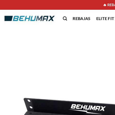
🔥 REBA
REBAJAS
ELITE FIT