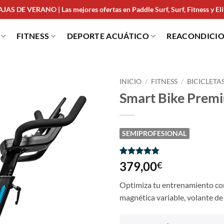
JAS DE VERANO | Las mejores ofertas en Paddle Surf, Surf, Fitness y Elit
FITNESS
DEPORTE ACUÁTICO
REACONDICI
INICIO
/
FITNESS
/
BICICLETA
Smart Bike Prem
SEMIPROFESIONAL
Valorado
4
379,00
€
con
4.75
de 5 en
Optimiza tu entrenamiento con
base a
valoraciones
magnética variable, volante de
de clientes