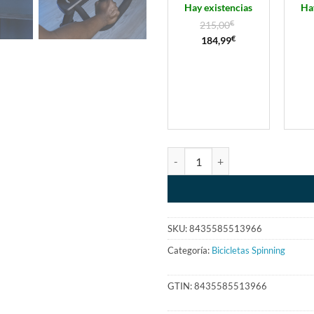
Hay existencias
Ha
215,00
€
184,99
€
SKU:
8435585513966
Categoría:
Bicicletas Spinning
GTIN:
8435585513966