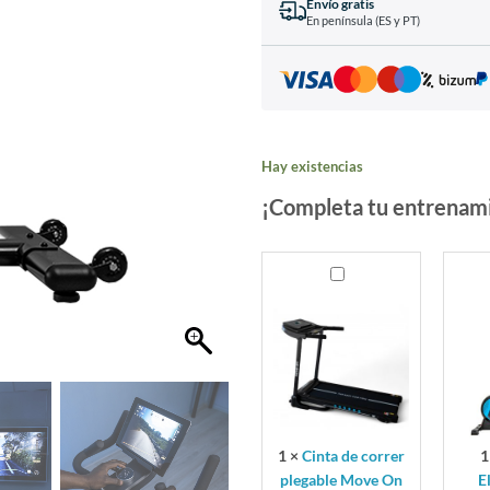
Envío gratis
En península (ES y PT)
Hay existencias
¡Completa tu entrenam
Cinta
Ellipt
de
Eleva
correr
1000
plegable
Move
On
1
×
Cinta de correr
1
plegable Move On
E