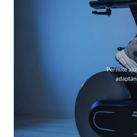
Permite aju
adaptánd