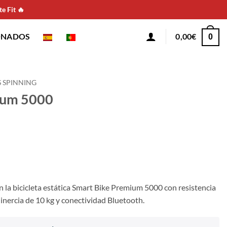
e Fit 🔥
ONADOS
0,00
€
0
S SPINNING
ium 5000
 la bicicleta estática Smart Bike Premium 5000 con resistencia
 inercia de 10 kg y conectividad Bluetooth.