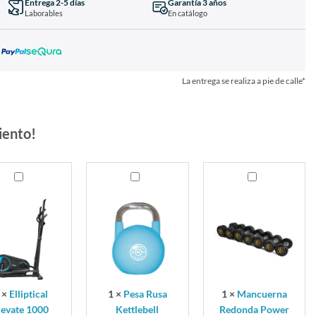
Entrega 2-5 días
Garantía 3 años
Laborables
En catálogo
La entrega se realiza a pie de calle*
iento!
ical
Pesa
Mancuerna
te
Rusa
Redonda
Kettlebell
Power
Competition
Pro
Steel
×
Elliptical
1
×
Pesa Rusa
1
×
Mancuerna
levate 1000
Kettlebell
Redonda Power