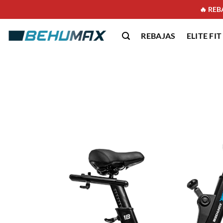
🔥 REBA
REBAJAS
ELITE FIT