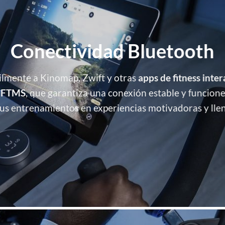
Conectividad Bluetooth
ilmente a Kinomap, Zwift y otras
apps de fitness inter
o FTMS
, que garantiza una conexión estable y funcion
us entrenamientos en experiencias motivadoras y llen