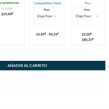
y existencias
Competition Steel
Pro
279,00
€
Peso
Peso
259,99
€
31,41
€
-
95,31
€
22,50
€
-
185,31
€
AÑADIR AL CARRITO