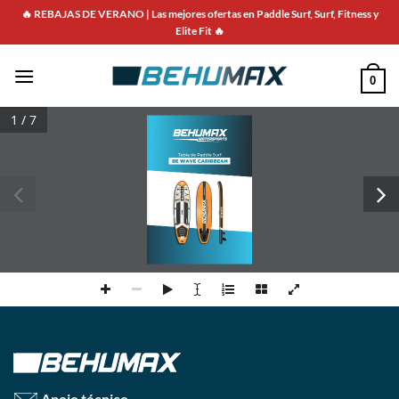
Saltar
🔥 REBAJAS DE VERANO | Las mejores ofertas en Paddle Surf, Surf, Fitness y
para
Elite Fit 🔥
o
conteúdo
0
1 / 7
ÁƏƫǼƏƳƺ ̈ƏƳƳǼƺ³ɖȸǔ
BE WAVE CARIBBEAN
Apoio técnico