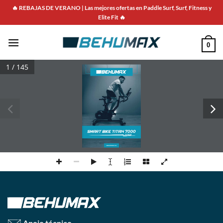
Saltar
🔥 REBAJAS DE VERANO | Las mejores ofertas en Paddle Surf, Surf, Fitness y
para
Elite Fit 🔥
o
conteúdo
0
1 / 145
Apoio técnico