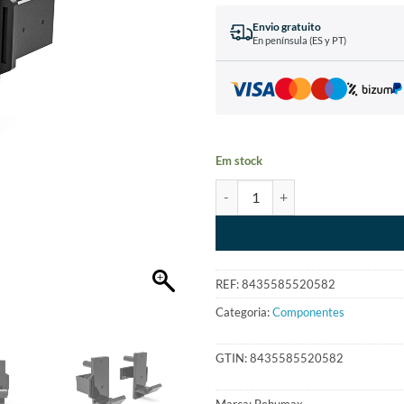
Envio gratuito
En península (ES y PT)
Em stock
REF:
8435585520582
Categoria:
Componentes
GTIN:
8435585520582
Marca:
Behumax