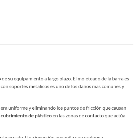
de su equipamiento a largo plazo. El moleteado de la barra es
to con soportes metálicos es uno de los daños más comunes y
nera uniforme y eliminando los puntos de fricción que causan
ecubrimiento de plástico
en las zonas de contacto que actúa
as del mercado. Una inversión pequeña que prolonga