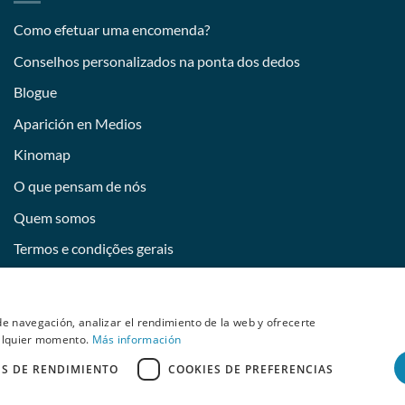
Como efetuar uma encomenda?
Conselhos personalizados na ponta dos dedos
Blogue
Aparición en Medios
Kinomap
O que pensam de nós
Quem somos
Termos e condições gerais
Devoluciones y desistimiento
Tornar-se uma imagem da Behumax
e navegación, analizar el rendimiento de la web y ofrecerte
ualquier momento.
Más información
ES DE RENDIMIENTO
COOKIES DE PREFERENCIAS
ELITE FIT
FITNESS
DESPORTOS AQUÁTICOS
RECONDICIONADO
right 2026 © Copyright 2026 © Copyright 2026 © Copyright 2026 © Co