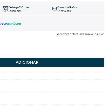
Entrega 2-5 días
Garantía 3 años
Laborables
En catálogo
A entrega é efectuada ao nível da rua*.
ADICIONAR