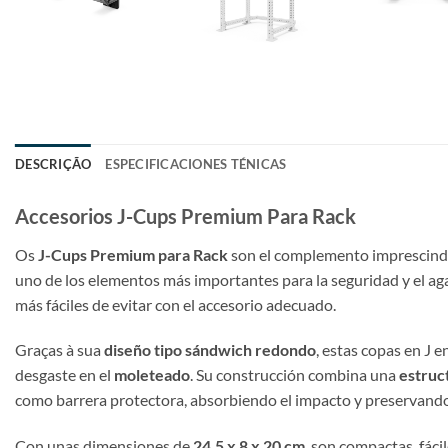
DESCRIÇÃO
ESPECIFICACIONES TÉNICAS
Accesorios J-Cups Premium Para Rack
Os
J-Cups Premium para Rack
son el complemento imprescindib
uno de los elementos más importantes para la seguridad y el ag
más fáciles de evitar con el accesorio adecuado.
Graças à sua
diseño tipo sándwich redondo
, estas copas en J 
desgaste en el
moleteado
. Su construcción combina una
estruc
como barrera protectora, absorbiendo el impacto y preservando 
Con unas dimensiones de
24,5 x 8 x 20 cm
, son compactas, fáci