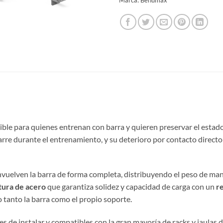
le para quienes entrenan con barra y quieren preservar el estado 
arre durante el entrenamiento, y su deterioro por contacto direc
envuelven la barra de forma completa, distribuyendo el peso de ma
tura de acero
que garantiza solidez y capacidad de carga con un
r
tanto la barra como el propio soporte.
les de instalar y compatibles con la gran mayoría de racks y jaul