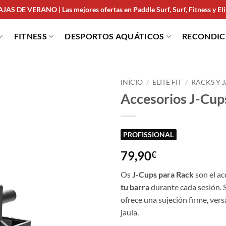
JAS DE VERANO | Las mejores ofertas en Paddle Surf, Surf, Fitness y Elit
FITNESS
DESPORTOS AQUÁTICOS
RECONDI
INÍCIO
/
ELITE FIT
/
RACKS Y 
Accesorios J-Cu
PROFISSIONAL
79,90
€
Os
J-Cups para Rack
son el ac
tu barra
durante cada sesión.
ofrece una sujeción firme, vers
jaula.