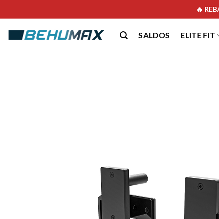
🔥 REBA
SALDOS
ELITE FIT