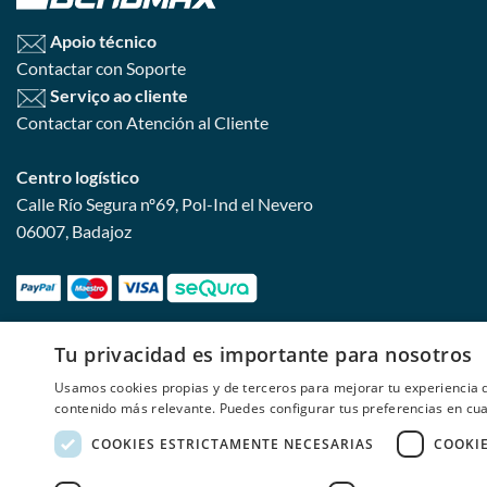
Apoio técnico
Contactar con Soporte
Serviço ao cliente
Contactar con Atención al Cliente
Centro logístico
Calle Río Segura nº69, Pol-Ind el Nevero
06007, Badajoz
Tu privacidad es importante para nosotros
Usamos cookies propias y de terceros para mejorar tu experiencia d
contenido más relevante. Puedes configurar tus preferencias en c
COOKIES ESTRICTAMENTE NECESARIAS
COOKI
SALDOS
Copyright 2026 © Copyright 2026 © Copy