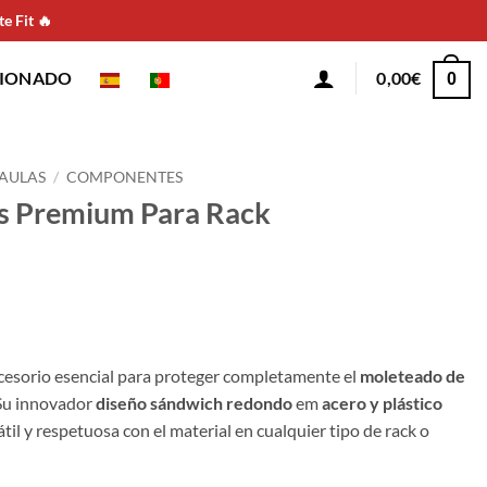
e Fit 🔥
CIONADO
0,00
€
0
JAULAS
/
COMPONENTES
ps Premium Para Rack
cesorio esencial para proteger completamente el
moleteado de
 Su innovador
diseño sándwich redondo
em
acero y plástico
átil y respetuosa con el material en cualquier tipo de rack o