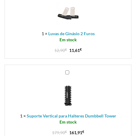
Ginásio
2
Furos
1
×
Luvas de Ginásio 2 Furos
Em stock
12,90
€
11,61
€
Suporte
Vertical
para
Halteres
Dumbbell
Tower
1
×
Suporte Vertical para Halteres Dumbbell Tower
Em stock
179,90
€
161,91
€