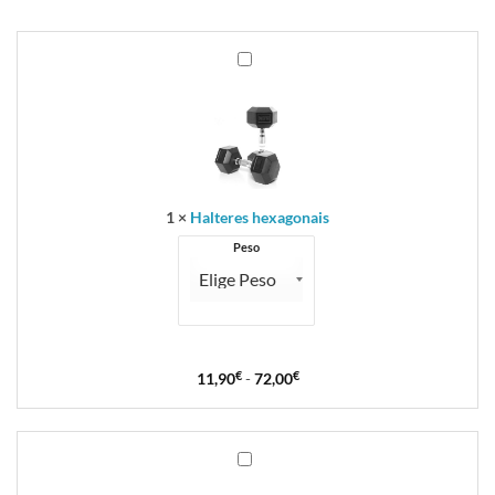
Halteres
hexagonais
1
×
Halteres hexagonais
Peso
11,90
€
-
72,00
€
Luvas
de