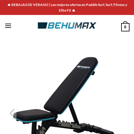
🔥 REBAJAS DE VERANO | Las mejores ofertas en Paddle Surf, Surf, Fitness y
Elite Fit 🔥
0