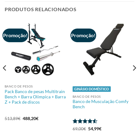
PRODUTOS RELACIONADOS
Promoção!
Promoção!
BANCO DE PESOS
GINÁSIO DOMÉSTICO
Pack Banco de pesas Multitrain
Bench + Barra Olímpica + Barra
BANCO DE PESOS
Banco de Musculação Comfy
Z + Pack de discos
Bench
513,89
€
488,20
€
Avaliação
69,00
€
54,99
€
4.5
de 5