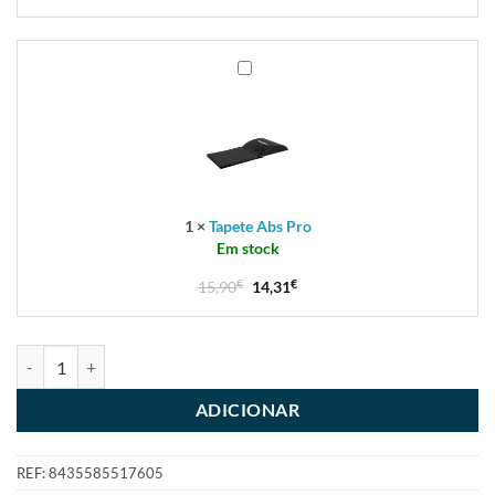
Tapete
Abs
Pro
1
×
Tapete Abs Pro
Em stock
15,90
€
14,31
€
ADICIONAR
REF:
8435585517605