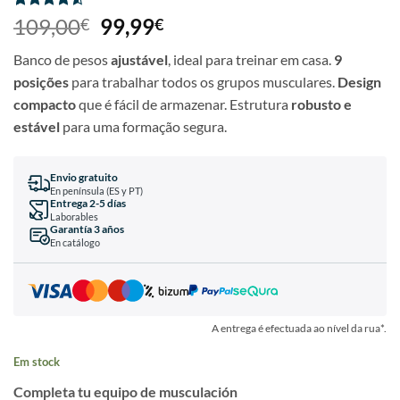
Classificado
8
109,00
99,99
€
€
com
4.5
em 5 com
Banco de pesos
ajustável
, ideal para treinar em casa.
9
base em
classificações
posições
para trabalhar todos os grupos musculares.
Design
de clientes
compacto
que é fácil de armazenar. Estrutura
robusto e
estável
para uma formação segura.
Envio gratuito
En península (ES y PT)
Entrega 2-5 días
Laborables
Garantía 3 años
En catálogo
A entrega é efectuada ao nível da rua*.
Em stock
Completa tu equipo de musculación