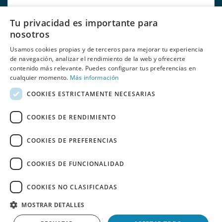
Tu privacidad es importante para
Correio eletrónico:
nosotros
Usamos cookies propias y de terceros para mejorar tu experiencia
de navegación, analizar el rendimiento de la web y ofrecerte
contenido más relevante. Puedes configurar tus preferencias en
Li e aceito
políticas de privacidade
de Behumax
cualquier momento.
Más información
COOKIES ESTRICTAMENTE NECESARIAS
COOKIES DE RENDIMIENTO
COOKIES DE PREFERENCIAS
COOKIES DE FUNCIONALIDAD
SALDOS
ELITE FIT
FITNESS
DESPORTOS AQUÁTICOS
RECONDICIONADO
ESPAÑOL
PORTUGUÊS
Copyright 2026 © Copyright 2026 © Copyright 2026 © Copyright
COOKIES NO CLASIFICADAS
2026 © Copyright 2026 © Copyright 2026 © Copyright 2026 ©
MOSTRAR DETALLES
Copyright 2026
BEHUMAX