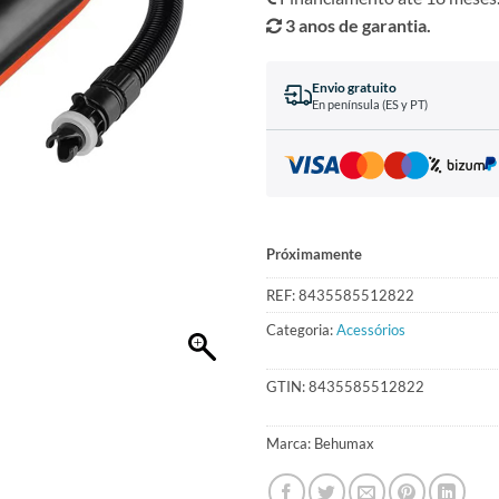
3 anos de garantia.
Envio gratuito
En península (ES y PT)
Próximamente
REF:
8435585512822
Categoria:
Acessórios
GTIN:
8435585512822
Marca:
Behumax