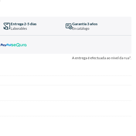
Entrega 2-5 días
Garantía 3 años
Laborables
En catálogo
A entrega é efectuada ao nível da rua*.