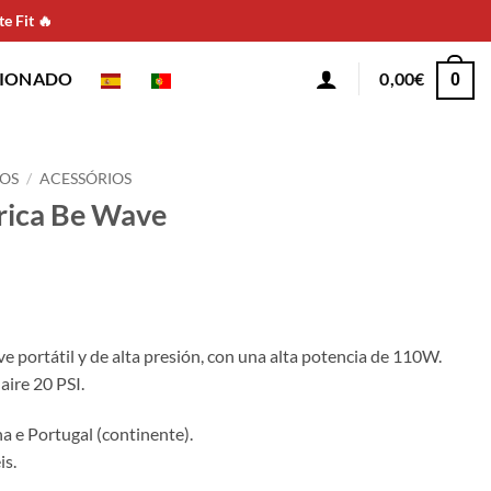
e Fit 🔥
CIONADO
0,00
€
0
OS
/
ACESSÓRIOS
rica Be Wave
e portátil y de alta presión, con una alta potencia de 110W.
aire 20 PSI.
 e Portugal (continente).
is.
.