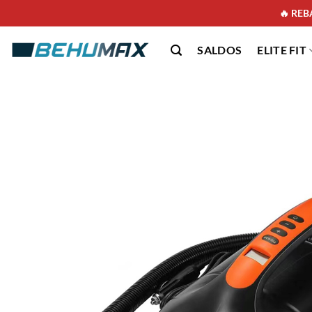
🔥 REBA
SALDOS
ELITE FIT