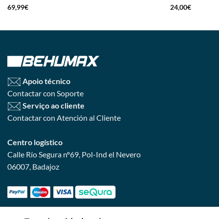
Avaliação
5
Avaliação
5
69,99
€
24,00
€
de 5
de 5
Apoio técnico
Contactar con Soporte
Serviço ao cliente
Contactar con Atención al Cliente
Centro logístico
Calle Río Segura nº69, Pol-Ind el Nevero
06007, Badajoz