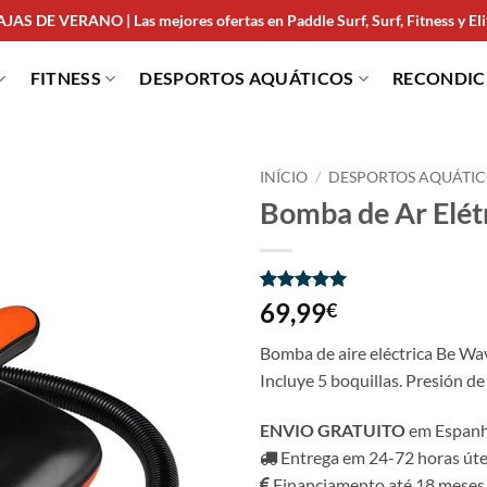
JAS DE VERANO | Las mejores ofertas en Paddle Surf, Surf, Fitness y Elit
FITNESS
DESPORTOS AQUÁTICOS
RECONDI
INÍCIO
/
DESPORTOS AQUÁTIC
Bomba de Ar Elét
Classificado
2
69,99
€
com
5
em
5 com base
Bomba de aire eléctrica Be Wav
em
classificações
Incluye 5 boquillas. Presión de 
de clientes
ENVIO GRATUITO
em Espanha
Entrega em 24-72 horas úte
Financiamento até 18 meses