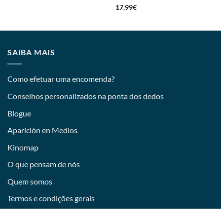
Avaliação
5
17,99
€
de 5
SAIBA MAIS
Como efetuar uma encomenda?
Conselhos personalizados na ponta dos dedos
Blogue
Aparición en Medios
Kinomap
O que pensam de nós
Quem somos
Termos e condições gerais
Devoluciones y desistimiento