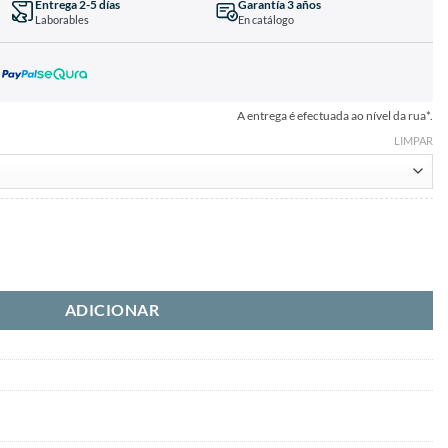
Entrega 2-5 días
Garantía 3 años
Laborables
En catálogo
A entrega é efectuada ao nível da rua*.
LIMPAR
ADICIONAR