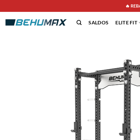
🔥 REBA
SALDOS
ELITE FIT