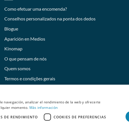
Como efetuar uma encomenda?
Conselhos personalizados na ponta dos dedos
Blogue
Aparición en Medios
Kinomap
O que pensam de nós
Quem somos
Termos e condições gerais
Devoluciones y desistimiento
Tornar-se uma imagem da Behumax
e navegación, analizar el rendimiento de la web y ofrecerte
ualquier momento.
Más información
ES DE RENDIMIENTO
COOKIES DE PREFERENCIAS
ELITE FIT
FITNESS
DESPORTOS AQUÁTICOS
RECONDICIONADO
right 2026 © Copyright 2026 © Copyright 2026 © Copyright 2026 © Co