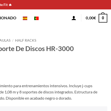
e Fit 🔥
CIONADO
0,00
€
0
JAULAS
/
HALF RACKS
porte De Discos HR-3000
imiento para entrenamientos intensivos. Incluye j-cups
e 1,08 m y 8 soportes de discos integrados. Estructura de
uido. Disponible en acabado negro o dorado.