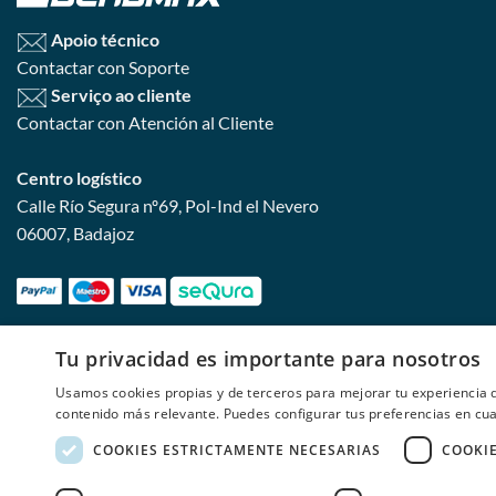
Apoio técnico
Contactar con Soporte
Serviço ao cliente
Contactar con Atención al Cliente
Centro logístico
Calle Río Segura nº69, Pol-Ind el Nevero
06007, Badajoz
Tu privacidad es importante para nosotros
Usamos cookies propias y de terceros para mejorar tu experiencia d
contenido más relevante. Puedes configurar tus preferencias en c
COOKIES ESTRICTAMENTE NECESARIAS
COOKI
SALDOS
Copyright 2026 © Copyright 2026 © Copy