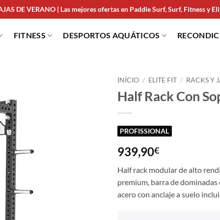
JAS DE VERANO | Las mejores ofertas en Paddle Surf, Surf, Fitness y Elit
FITNESS
DESPORTOS AQUÁTICOS
RECONDI
INÍCIO
/
ELITE FIT
/
RACKS Y 
Half Rack Con So
PROFISSIONAL
939,90
€
Half rack modular de alto rend
premium, barra de dominadas d
acero con anclaje a suelo incl