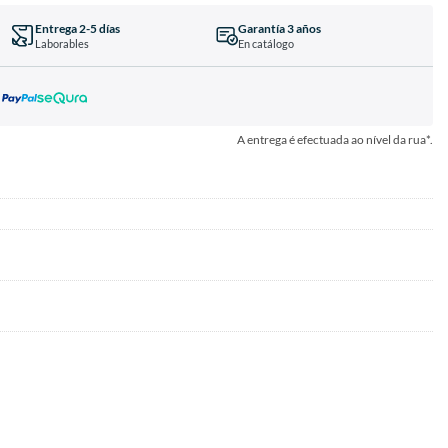
Entrega 2-5 días
Garantía 3 años
Laborables
En catálogo
A entrega é efectuada ao nível da rua*.