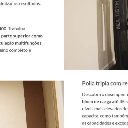
imizar os resultados.
 400
. Trabalha
 parte superior como
ulação multifunções
reino completo e
Polia tripla com r
Descubra o desempenho
bloco de carga até 45 
níveis mais elevados d
capacita, como também 
as capacidades e excede