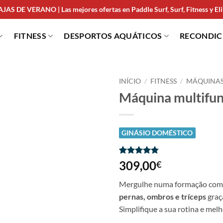
JAS DE VERANO | Las mejores ofertas en Paddle Surf, Surf, Fitness y Elit
FITNESS
DESPORTOS AQUÁTICOS
RECONDI
INÍCIO
/
FITNESS
/
MÁQUINAS
Máquina multifu
GINÁSIO DOMÉSTICO
Classificado
31
309,00
€
com
4.74
em 5 com
Mergulhe numa formação com
base em
classificações
pernas, ombros e tríceps
graç
de clientes
Simplifique a sua rotina e melho