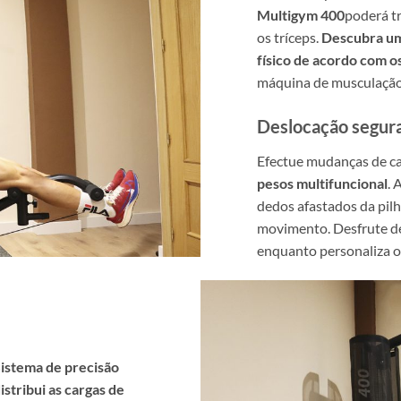
Multigym 400
poderá tr
os tríceps.
Descubra um 
físico de acordo com os
máquina de musculação 
Deslocação segura
Efectue mudanças de car
pesos multifuncional
. 
dedos afastados da pilh
movimento. Desfrute de
enquanto personaliza o 
istema de precisão
istribui as cargas de