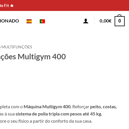
e Fit 🔥
CIONADO
0,00
€
0
 MULTIFUNÇÕES
nções Multigym 400
pleta com o
Máquina Multigym 400
. Reforçar
peito, costas,
as à sua
sistema de polia tripla
com pesos até 45 kg.
re o seu físico a partir do conforto da sua casa.