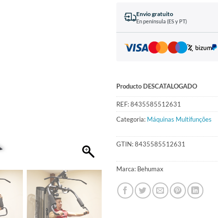
Envio gratuito
En península (ES y PT)
Producto DESCATALOGADO
REF:
8435585512631
Categoria:
Máquinas Multifunções
GTIN:
8435585512631
Marca:
Behumax