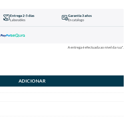
Entrega 2-5 días
Garantía 3 años
Laborables
En catálogo
A entrega é efectuada ao nível da rua*.
ADICIONAR