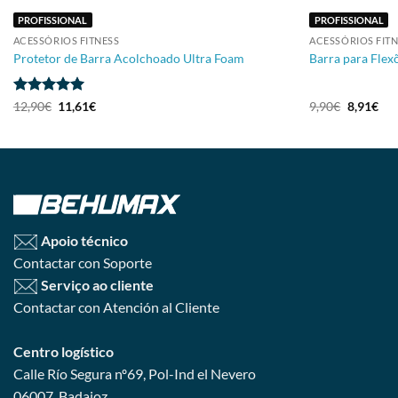
PROFISSIONAL
PROFISSIONAL
ACESSÓRIOS FITNESS
ACESSÓRIOS FIT
Protetor de Barra Acolchoado Ultra Foam
Barra para Flex
Avaliação
5
12,90
€
11,61
€
9,90
€
8,91
€
de 5
Apoio técnico
Contactar con Soporte
Serviço ao cliente
Contactar con Atención al Cliente
Centro logístico
Calle Río Segura nº69, Pol-Ind el Nevero
06007, Badajoz