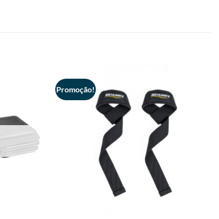
Promoção!
+