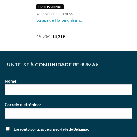
PROFISSIONAL
ACESSÓRIOS FITNESS
Straps de Halterofilismo
15,90
€
14,31
€
JUNTE-SE À COMUNIDADE BEHUMAX
Nome:
Correio eletrónico:
Li e aceito
políticas de privacidade
de Behumax