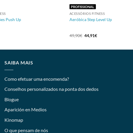
PROFISSIONAL
NESS
ACESSÓRIOS FITNESS
ões Push Up
Aeróbica Step Level Up
49,90
€
44,91
€
SAIBA MAIS
Como efetuar uma encomenda?
Conselhos personalizados na ponta dos dedos
Blogue
Aparición en Medios
Kinomap
O que pensam de nós