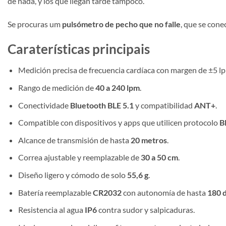
de nada, y los que llegan tarde tampoco.
Se procuras um
pulsómetro de pecho que no falle
, que se cone
Caraterísticas principais
Medición precisa de frecuencia cardíaca con margen de ±5 l
Rango de medición de
40 a 240 lpm
.
Conectividade
Bluetooth BLE 5.1
y compatibilidad
ANT+
.
Compatible con dispositivos y apps que utilicen protocolo
B
Alcance de transmisión de hasta
20 metros
.
Correa ajustable y reemplazable de
30 a 50 cm
.
Diseño ligero y cómodo de solo
55,6 g
.
Batería reemplazable
CR2032
con autonomía de hasta
180 d
Resistencia al agua
IP6
contra sudor y salpicaduras.