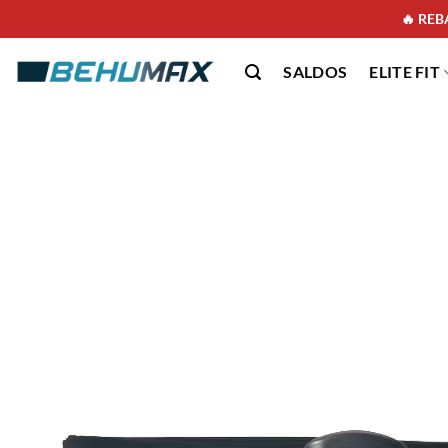
🔥 REBA
SALDOS
ELITE FIT