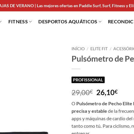
JAS DE VERANO | Las mejores ofertas en Paddle Surf, Surf, Fitness y Elit
FITNESS
DESPORTOS AQUÁTICOS
RECONDI
INÍCIO
/
ELITE FIT
/
ACESSÓRI
Pulsómetro de Pec
PROFISSIONAL
29,00
26,10
€
€
O
Pulsómetro de Pecho Elite 
precisa y estable
de la frecuen
apps y máquinas de cardio del
tanto como tú
.
Para ciclismo, r
entrenar.