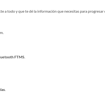
cte a todo y que te dé la información que necesitas para progresar 
pm.
luetooth FTMS
.
ías
.