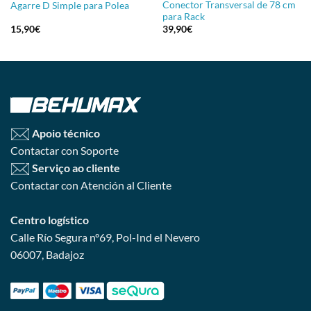
Conector Transversal de 78 cm
Agarre D Simple para Polea
para Rack
15,90
€
39,90
€
Apoio técnico
Contactar con Soporte
Serviço ao cliente
Contactar con Atención al Cliente
Centro logístico
Calle Río Segura nº69, Pol-Ind el Nevero
06007, Badajoz