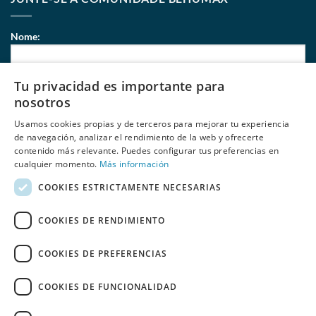
Nome:
Tu privacidad es importante para
Correio eletrónico:
nosotros
Usamos cookies propias y de terceros para mejorar tu experiencia
de navegación, analizar el rendimiento de la web y ofrecerte
contenido más relevante. Puedes configurar tus preferencias en
Li e aceito
políticas de privacidade
de Behumax
cualquier momento.
Más información
COOKIES ESTRICTAMENTE NECESARIAS
COOKIES DE RENDIMIENTO
COOKIES DE PREFERENCIAS
COOKIES DE FUNCIONALIDAD
SALDOS
ELITE FIT
FITNESS
DESPORTOS AQUÁTICOS
RECONDICIONADO
ESPAÑOL
PORTUGUÊS