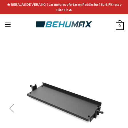
🔥 REBAJAS DE VERANO | Las mejores ofertas en Paddle Surf, Surf, Fitness y
Elite Fit 🔥
0