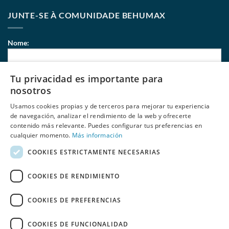
JUNTE-SE À COMUNIDADE BEHUMAX
Nome:
Tu privacidad es importante para
Correio eletrónico:
nosotros
Usamos cookies propias y de terceros para mejorar tu experiencia
de navegación, analizar el rendimiento de la web y ofrecerte
contenido más relevante. Puedes configurar tus preferencias en
Li e aceito
políticas de privacidade
de Behumax
cualquier momento.
Más información
COOKIES ESTRICTAMENTE NECESARIAS
COOKIES DE RENDIMIENTO
COOKIES DE PREFERENCIAS
COOKIES DE FUNCIONALIDAD
SALDOS
ELITE FIT
FITNESS
DESPORTOS AQUÁTICOS