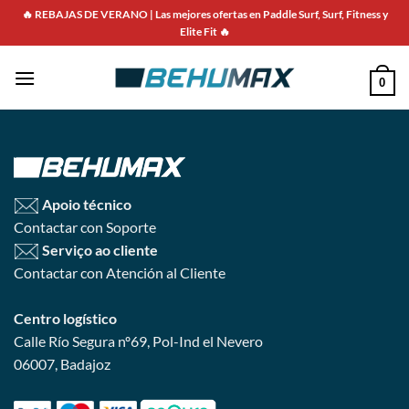
Saltar
🔥 REBAJAS DE VERANO | Las mejores ofertas en Paddle Surf, Surf, Fitness y
para
Elite Fit 🔥
o
conteúdo
0
Apoio técnico
Contactar con Soporte
Serviço ao cliente
Contactar con Atención al Cliente
Centro logístico
Calle Río Segura nº69, Pol-Ind el Nevero
06007, Badajoz