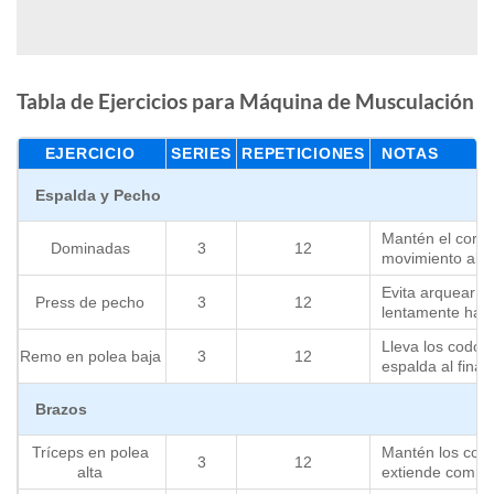
Tabla de Ejercicios para Máquina de Musculación
EJERCICIO
SERIES
REPETICIONES
NOTAS
Espalda y Pecho
Mantén el core f
Dominadas
3
12
movimiento al su
Evita arquear la
Press de pecho
3
12
lentamente hast
Lleva los codos 
Remo en polea baja
3
12
espalda al final
Brazos
Tríceps en polea
Mantén los codo
3
12
alta
extiende comple