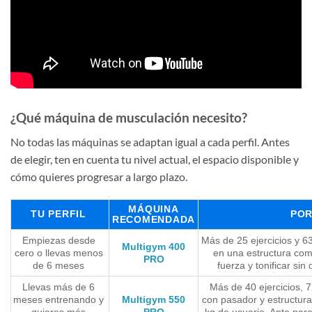
¿Qué máquina de musculación necesito?
No todas las máquinas se adaptan igual a cada perfil. Antes
de elegir, ten en cuenta tu nivel actual, el espacio disponible y
cómo quieres progresar a largo plazo.
MÁQUINA
TU PERFIL
POR
RECOMENDADA
Empiezas desde
Más de 25 ejercicios y 6
Multigym 400
cero o llevas menos
en una estructura com
PRO
de 6 meses
fuerza y tonificar si
Llevas más de 6
Más de 40 ejercicios, 
meses entrenando y
Multigym 550
con pasador y estructur