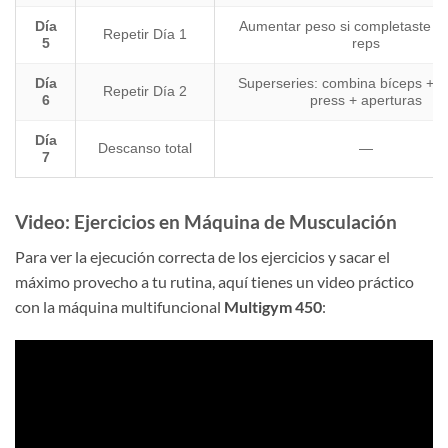
Día
Aumentar peso si completaste to
Repetir Día 1
5
reps
Día
Superseries: combina bíceps + tr
Repetir Día 2
6
press + aperturas
Día
Descanso total
—
7
Video: Ejercicios en Máquina de Musculación
Para ver la ejecución correcta de los ejercicios y sacar el
máximo provecho a tu rutina, aquí tienes un video práctico
con la máquina multifuncional
Multigym 450
: