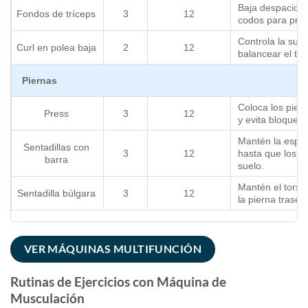
Baja despacio y
Fondos de tríceps
3
12
codos para prote
Controla la subi
Curl en polea baja
2
12
balancear el tor
Piernas
Coloca los pies
Press
3
12
y evita bloquear 
Mantén la espal
Sentadillas con
3
12
hasta que los m
barra
suelo.
Mantén el torso
Sentadilla búlgara
3
12
la pierna trasera
VER MÁQUINAS MULTIFUNCIÓN
Rutinas de Ejercicios con Máquina de
Musculación