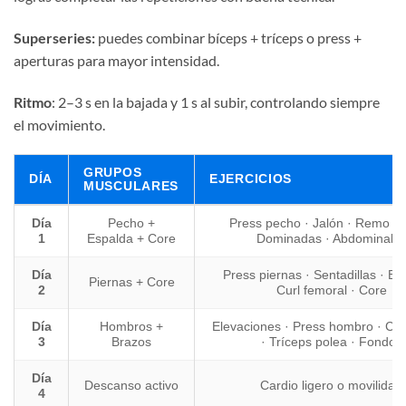
Superseries:
puedes combinar bíceps + tríceps o press +
aperturas para mayor intensidad.
Ritmo
: 2–3 s en la bajada y 1 s al subir, controlando siempre
el movimiento.
GRUPOS
DÍA
EJERCICIOS
MUSCULARES
Día
Pecho +
Press pecho · Jalón · Remo po
1
Espalda + Core
Dominadas · Abdominale
Día
Press piernas · Sentadillas · Bú
Piernas + Core
2
Curl femoral · Core
Día
Hombros +
Elevaciones · Press hombro · Cur
3
Brazos
· Tríceps polea · Fondos
Día
Descanso activo
Cardio ligero o movilidad
4