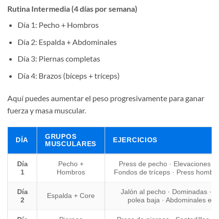
Rutina Intermedia (4 días por semana)
Día 1: Pecho + Hombros
Día 2: Espalda + Abdominales
Día 3: Piernas completas
Día 4: Brazos (bíceps + tríceps)
Aquí puedes aumentar el peso progresivamente para ganar
fuerza y masa muscular.
GRUPOS
DÍA
EJERCICIOS
MUSCULARES
Día
Pecho +
Press de pecho · Elevaciones lat
1
Hombros
Fondos de tríceps · Press hombro
Día
Jalón al pecho · Dominadas · 
Espalda + Core
2
polea baja · Abdominales en 