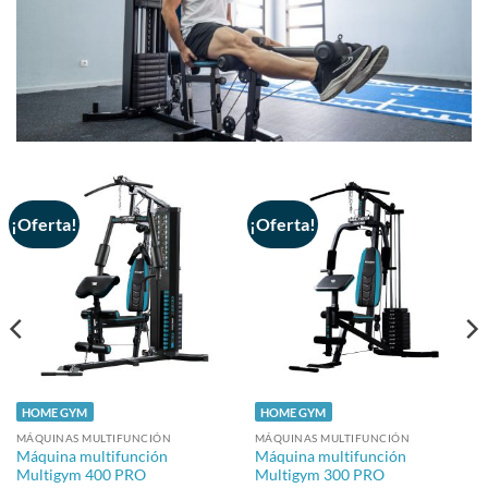
¡Oferta!
¡Oferta!
HOME GYM
HOME GYM
MÁQUINAS MULTIFUNCIÓN
MÁQUINAS MULTIFUNCIÓN
Máquina multifunción
Máquina multifunción
Multigym 400 PRO
Multigym 300 PRO