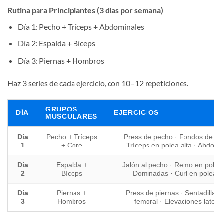
Rutina para Principiantes (3 días por semana)
Día 1: Pecho + Tríceps + Abdominales
Día 2: Espalda + Bíceps
Día 3: Piernas + Hombros
Haz 3 series de cada ejercicio, con 10–12 repeticiones.
GRUPOS
DÍA
EJERCICIOS
MUSCULARES
Día
Pecho + Tríceps
Press de pecho · Fondos de trí
1
+ Core
Tríceps en polea alta · Abdom
Día
Espalda +
Jalón al pecho · Remo en polea
2
Bíceps
Dominadas · Curl en polea 
Día
Piernas +
Press de piernas · Sentadillas 
3
Hombros
femoral · Elevaciones latera