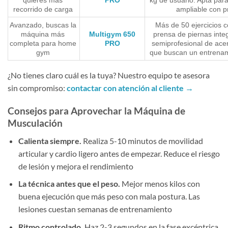
quieres más
PRO
kg de usuario. Apta par
recorrido de carga
ampliable con p
Avanzado, buscas la
Más de 50 ejercicios 
máquina más
Multigym 650
prensa de piernas inte
completa para home
PRO
semiprofesional de acer
gym
que buscan un entrenam
¿No tienes claro cuál es la tuya? Nuestro equipo te asesora
sin compromiso:
contactar con atención al cliente →
Consejos para Aprovechar la Máquina de
Musculación
Calienta siempre.
Realiza 5-10 minutos de movilidad
articular y cardio ligero antes de empezar. Reduce el riesgo
de lesión y mejora el rendimiento
La técnica antes que el peso.
Mejor menos kilos con
buena ejecución que más peso con mala postura. Las
lesiones cuestan semanas de entrenamiento
Ritmo controlado.
Haz 2-3 segundos en la fase excéntrica