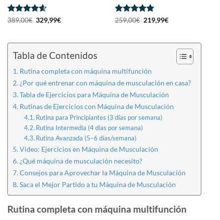
Valorado
El
El
Valorado
El
El
389,00
€
329,99
€
259,00
€
219,99
€
precio
precio
precio
precio
con
4.57
con
4.88
original
actual
original
actual
de 5
de 5
era:
es:
era:
es:
389,00€.
329,99€.
259,00€.
219,99€.
Tabla de Contenidos
Rutina completa con máquina multifunción
¿Por qué entrenar con máquina de musculación en casa?
Tabla de Ejercicios para Máquina de Musculación
Rutinas de Ejercicios con Máquina de Musculación
Rutina para Principiantes (3 días por semana)
Rutina Intermedia (4 días por semana)
Rutina Avanzada (5–6 días/semana)
Video: Ejercicios en Máquina de Musculación
¿Qué máquina de musculación necesito?
Consejos para Aprovechar la Máquina de Musculación
Saca el Mejor Partido a tu Máquina de Musculación
Rutina completa con máquina multifunción