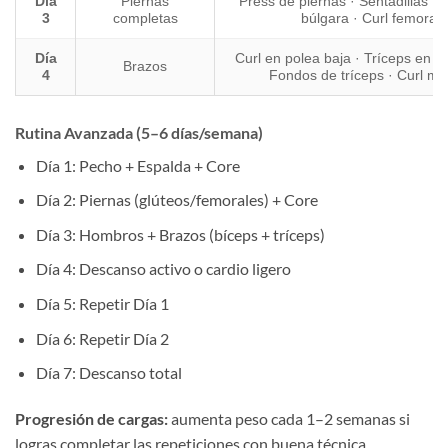
Día
Piernas
Press de piernas · Sentadillas · S
3
completas
búlgara · Curl femoral
Día
Curl en polea baja · Tríceps en po
Brazos
4
Fondos de tríceps · Curl mart
Rutina Avanzada (5–6 días/semana)
Día 1: Pecho + Espalda + Core
Día 2: Piernas (glúteos/femorales) + Core
Día 3: Hombros + Brazos (bíceps + tríceps)
Día 4: Descanso activo o cardio ligero
Día 5: Repetir Día 1
Día 6: Repetir Día 2
Día 7: Descanso total
Progresión de cargas:
aumenta peso cada 1–2 semanas si
logras completar las repeticiones con buena técnica.