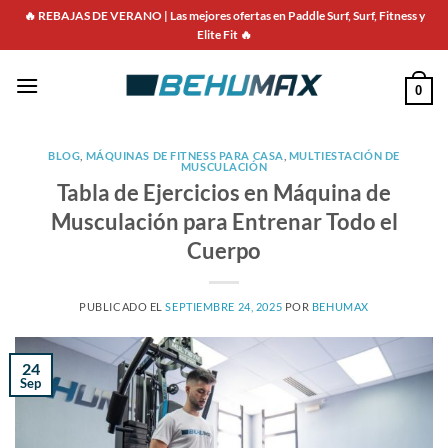
Saltar
🔥 REBAJAS DE VERANO | Las mejores ofertas en Paddle Surf, Surf, Fitness y
al
Elite Fit 🔥
contenido
0
BLOG
,
MÁQUINAS DE FITNESS PARA CASA
,
MULTIESTACIÓN DE
MUSCULACIÓN
Tabla de Ejercicios en Máquina de
Musculación para Entrenar Todo el
Cuerpo
PUBLICADO EL
SEPTIEMBRE 24, 2025
POR
BEHUMAX
24
Sep