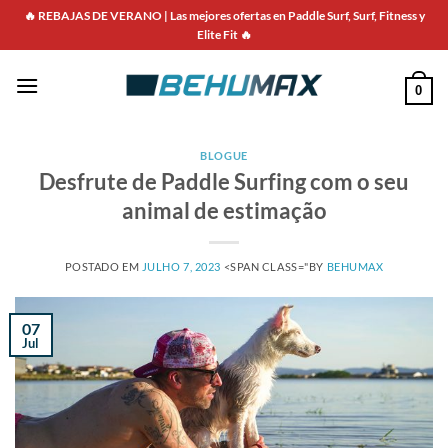
Saltar
🔥 REBAJAS DE VERANO | Las mejores ofertas en Paddle Surf, Surf, Fitness y
para
Elite Fit 🔥
o
conteúdo
0
BLOGUE
Desfrute de Paddle Surfing com o seu
animal de estimação
POSTADO EM
JULHO 7, 2023
<SPAN CLASS="BY
BEHUMAX
07
Jul