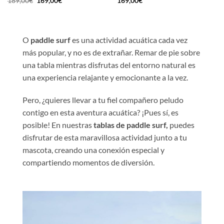
Avaliação
O
5
O
Avaliação
189,00
€
169,00
€
169,00
€
preço
preço
de 5
4.67
de 5
original
atual
era:
é:
189,00€.
169,00€.
O
paddle surf
es una actividad acuática cada vez
más popular, y no es de extrañar. Remar de pie sobre
una tabla mientras disfrutas del entorno natural es
una experiencia relajante y emocionante a la vez.
Pero, ¿quieres llevar a tu fiel compañero peludo
contigo en esta aventura acuática? ¡Pues sí, es
posible! En nuestras
tablas de paddle surf,
puedes
disfrutar de esta maravillosa actividad junto a tu
mascota, creando una conexión especial y
compartiendo momentos de diversión.