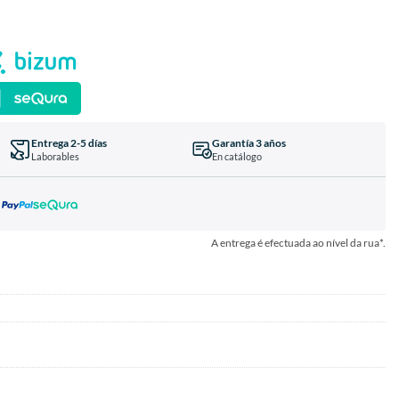
Entrega 2-5 días
Garantía 3 años
Laborables
En catálogo
A entrega é efectuada ao nível da rua*.