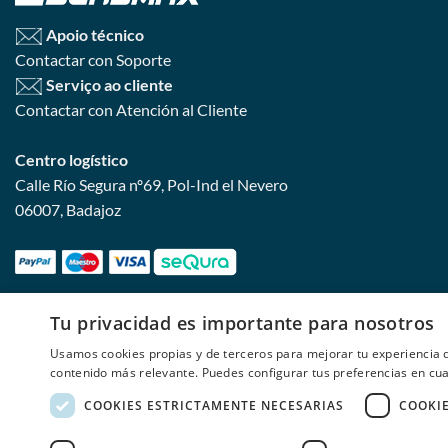
Apoio técnico
Contactar con Soporte
Serviço ao cliente
Contactar con Atención al Cliente
Centro logístico
Calle Río Segura nº69, Pol-Ind el Nevero
06007, Badajoz
Tu privacidad es importante para nosotros
Usamos cookies propias y de terceros para mejorar tu experiencia d
contenido más relevante. Puedes configurar tus preferencias en c
COOKIES ESTRICTAMENTE NECESARIAS
COOKI
SALDOS
Copyright 2026 © Copyright 2026 © Copy