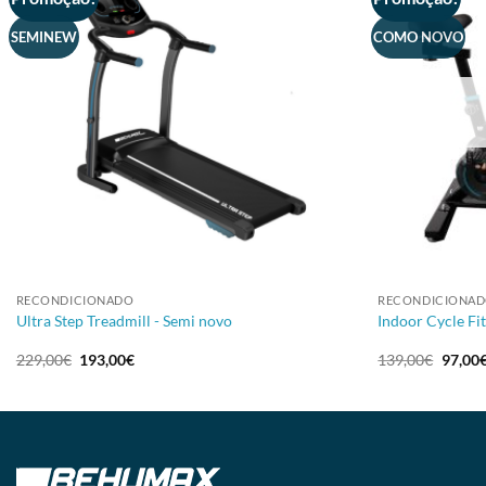
SEMINEW
COMO NOVO
+
+
RECONDICIONADO
RECONDICIONA
Ultra Step Treadmill - Semi novo
Indoor Cycle Fi
229,00
€
193,00
€
139,00
€
97,00