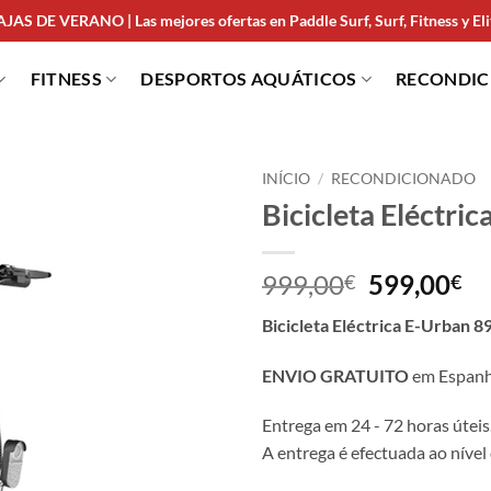
JAS DE VERANO | Las mejores ofertas en Paddle Surf, Surf, Fitness y Elit
FITNESS
DESPORTOS AQUÁTICOS
RECONDI
INÍCIO
/
RECONDICIONADO
Bicicleta Eléctri
999,00
599,00
€
€
Bicicleta Eléctrica E-Urban 
ENVIO GRATUITO
em Espanha
Entrega em 24 - 72 horas úteis
A entrega é efectuada ao nível 