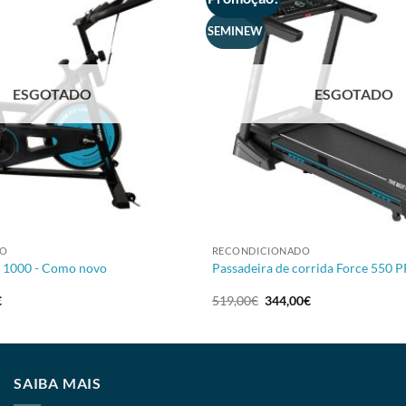
SEMINEW
ESGOTADO
ESGOTADO
+
DO
RECONDICIONADO
t 1000 - Como novo
Passadeira de corrida Force 550 
€
519,00
€
344,00
€
SAIBA MAIS