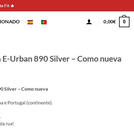
e Fit 🔥
CIONADO
0,00
€
0
ca E-Urban 890 Silver – Como nueva
890 Silver – Como nueva
 e Portugal (continente).
.
da rua*.