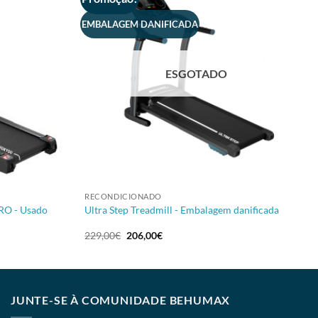
EMBALAGEM DANIFICADA
ESGOTADO
+
RECONDICIONADO
PRO - Usado
Ultra Step Treadmill - Embalagem danificada
229,00
€
206,00
€
JUNTE-SE À COMUNIDADE BEHUMAX