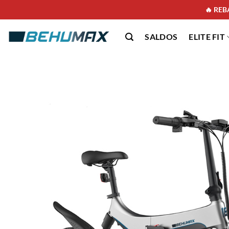
🔥 REBA
SALDOS
ELITE FIT