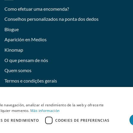
Como efetuar uma encomenda?
Conselhos personalizados na ponta dos dedos
Blogue
Aparición en Medios
Kinomap
O que pensam de nós
Quem somos
Termos e condições gerais
Devoluciones y desistimiento
Tornar-se uma imagem da Behumax
e navegación, analizar el rendimiento de la web y ofrecerte
ualquier momento.
Más información
ES DE RENDIMIENTO
COOKIES DE PREFERENCIAS
ELITE FIT
FITNESS
DESPORTOS AQUÁTICOS
RECONDICIONADO
right 2026 © Copyright 2026 © Copyright 2026 © Copyright 2026 © Co